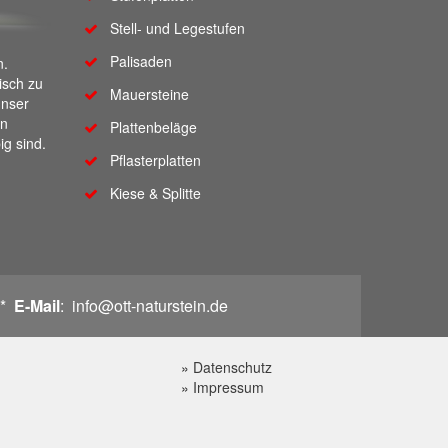
Stell- und Legestufen
Palisaden
n.
tisch zu
Mauersteine
unser
on
Plattenbeläge
ig sind.
Pflasterplatten
Kiese & Splitte
 *
E-Mail
: info@ott-naturstein.de
»
Datenschutz
»
Impressum