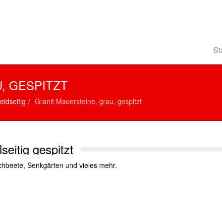
St
, GESPITZT
eidseitig
Granit Mauersteine, grau, gespitzt
seitig gespitzt
chbeete, Senkgärten und vieles mehr.