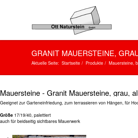
GRANIT MAUERSTEINE, GRAU
Aktuelle Seite:
Startseite
Produkte
Mauersteine, b
Mauersteine - Granit Mauersteine, grau, all
Geeignet zur Garteneinfriedung, zum terrassieren von Hängen, für Ho
Größe
17/19/40, palettiert
auch für beidseitig sichtbares Mauerwerk