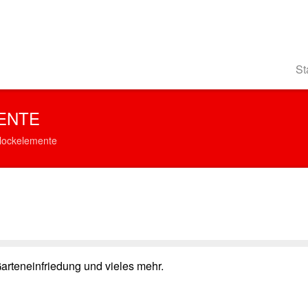
St
ENTE
Blockelemente
rteneinfriedung und vieles mehr.