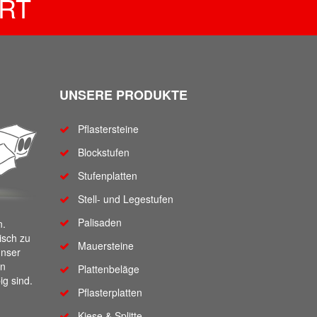
RT
UNSERE PRODUKTE
Pflastersteine
Blockstufen
Stufenplatten
Stell- und Legestufen
Palisaden
n.
tisch zu
Mauersteine
unser
on
Plattenbeläge
ig sind.
Pflasterplatten
Kiese & Splitte