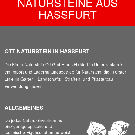
NATURSTEINE AUS
HASSFURT
OTT NATURSTEIN IN HASSFURT
Die Firma Naturstein Ott GmbH aus Haßfurt in Unterfranken ist
ein Import und Lagerhaltungsbetrieb für Naturstein, die in erster
Linie im Garten-, Landschafts-, Straßen- und Pflasterbau
Verwendung finden.
ALLGEMEINES
Da jedes Natursteinvorkommen
einzigartige optische und
technische Eigenschaften aufweist,